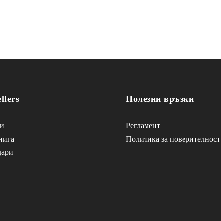
llers
Полезни връзки
и
Регламент
нига
Политика за поверителност
дари
а