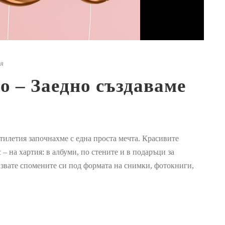
я
o – Заедно създаваме
етилетия започнахме с една проста мечта. Красивите
 – на хартия: в албуми, по стените и в подаръци за
пазвате спомените си под формата на снимки, фотокниги,