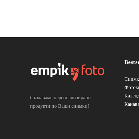
Bestse
Снимк
Фоток
Кален
Създаваме персонализирани
Канав
продукти по Ваши снимки!