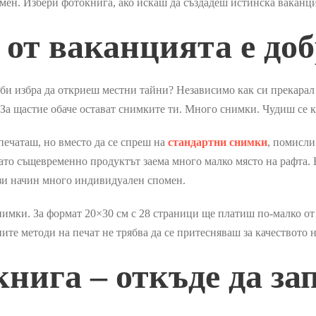
омен. Избери фотокнига, ако искаш да създадеш истинска ваканц
от ваканцията е доб
и избра да откриеш местни тайни? Независимо как си прекарал о
. За щастие обаче остават снимките ти. Много снимки. Чудиш се 
печаташ, но вместо да се спреш на
стандартни снимки
, помисли
като същевременно продуктът заема много малко място на рафта
зи начин много индивидуален спомен.
имки. За формат 20×30 см с 28 страници ще платиш по-малко от 3
е методи на печат не трябва да се притесняваш за качеството н
нига – откъде да з