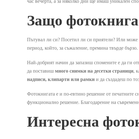
час вечерта, а за няколко дни ще имаш уникален сп
Защо фотокнига 
Пътувал ли си? Посетил ли си приятели? Или може б
период, който, за съжаление, премина твърде бързо
Най-добрият начин да запазиш спомените е да ги от
да поставиш
много снимки на десетки страници
, 
надписи, клипарти или рамки
и да създадеш по то
Фотокнигата е и по-евтино решение от печатните сн
функционално решение. Благодарение на съвременнит
Интересна фоток