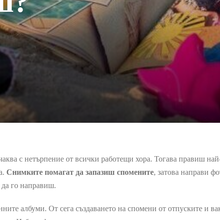
ш?
очаква с нетърпение от всички работещи хора. Тогава правиш на
а.
Снимките помагат да запазиш спомените
, затова направи фо
 да го направиш.
ните албуми. От сега създаването на спомени от отпуските и вак