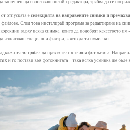
да започнеш да използваш онлайн редактора, трябва да се погриж
 от отпуската е
селекцията на направените снимки и премахв
 файлове. След това инсталирай програма за редактиране на сни
корекции върху всяка снимка, които да подобрят качеството им 
а използваш специални филтри, които да ти помогнат.
задължително трябва да присъстват в твоята фотокнига. Направил
 тях
и го постави във фотокнигата – така всяка усмивка ще бъде 