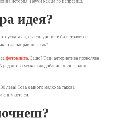
ионна история. Научи как да го направиш.
ра идея?
тпуската си, със сигурност е бил страхотен
какво да направиш с тях?
 за
фотокнига
. Защо? Тази алтернатива позволява
. В редактора можеш да добавиш произволни
0 лева! Това е много малко за такова
а снимките си.
апочнеш?