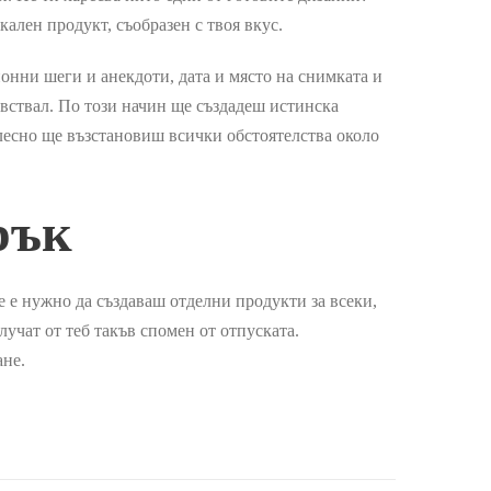
ален продукт, съобразен с твоя вкус.
ионни шеги и анекдоти, дата и място на снимката и
чувствал. По този начин ще създадеш истинска
 лесно ще възстановиш всички обстоятелства около
рък
 е нужно да създаваш отделни продукти за всеки,
учат от теб такъв спомен от отпуската.
ане.