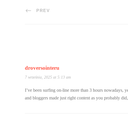
PREV
droversointeru
7 września, 2025 at 5:13 am
I’ve been surfing on-line more than 3 hours nowadays, yet 
and bloggers made just right content as you probably did, 