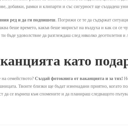
е, добавки, рамки и клипарти и със сигурност ще създадеш уник
ния ред и да ги подпишеш
. Погрижи се те да съдържат ситуац
каква беше времето, какъв беше мирисът на въздуха и как си се 
 ти бъде удоволствие да разглеждаш след няколко десетилетия и
аканцията като пода
е на семейството?
Създай фотокнига от ваканцията и за тях!
Не
ницата. Твоите близки ще бъдат изненадани приятно, когато пол
т да се върнеш към спомените и да планираш следващото пътув