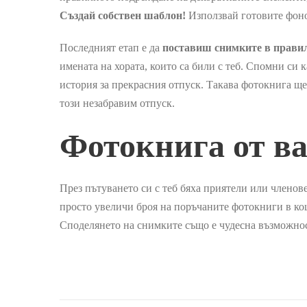
Създай собствен шаблон!
Използвай готовите фонов
Последният етап е да
поставиш снимките в правил
имената на хората, които са били с теб. Спомни си 
история за прекрасния отпуск. Такава фотокнига ще
този незабравим отпуск.
Фотокнига от в
През пътуването си с теб бяха приятели или членов
просто увеличи броя на поръчаните фотокниги в кош
Споделянето на снимките също е чудесна възможнос