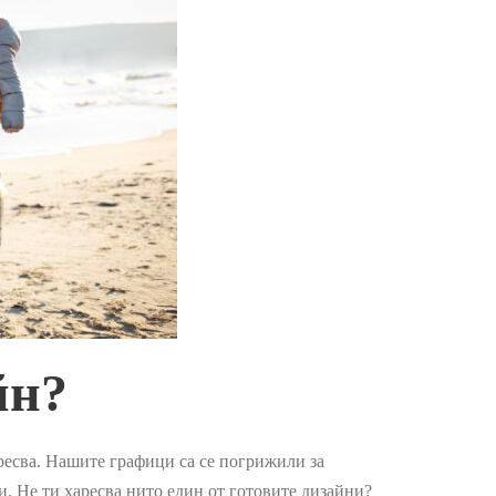
йн?
аресва. Нашите графици са се погрижили за
. Не ти харесва нито един от готовите дизайни?