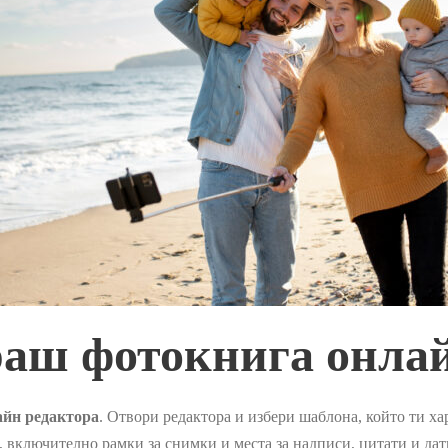
раш фотокнига онла
айн редактора
. Отвори редактора и избери шаблона, който ти х
включително рамки за снимки и места за надписи, цитати и дати