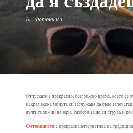
да я създаде
Фотокниги
In
Отпуската е прекрасно, безгрижно време, което се 
накрая всяка минута си заслужава да бъде запечатан
дългите зимни вечери. Разбери защо си струва и как
Фотокнигата
е прекрасна алтернатива на традицион