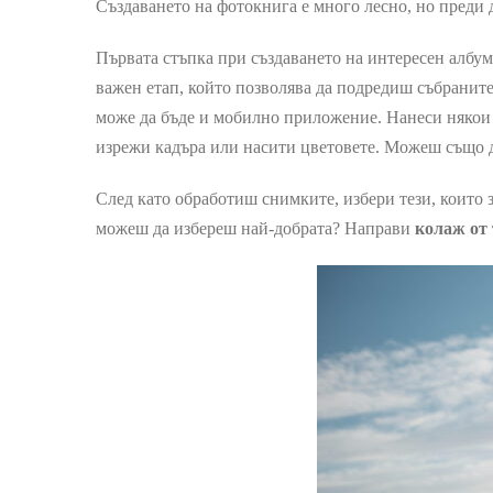
Създаването на фотокнига е много лесно, но преди 
Първата стъпка при създаването на интересен албум
важен етап, който позволява да подредиш събраните
може да бъде и мобилно приложение. Нанеси някои 
изрежи кадъра или насити цветовете. Можеш също д
След като обработиш снимките, избери тези, които 
можеш да избереш най-добрата? Направи
колаж от