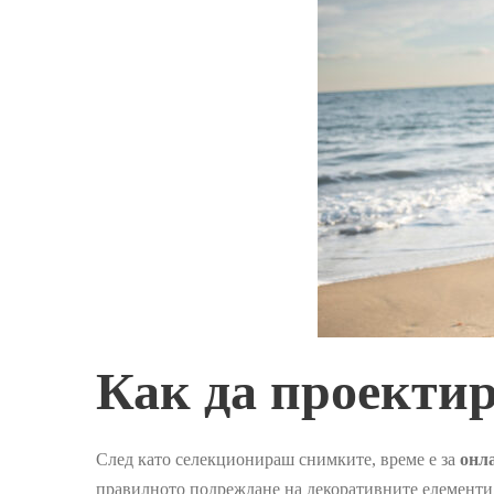
Как да проекти
След като селекционираш снимките, време е за
онл
правилното подреждане на декоративните елементи, 