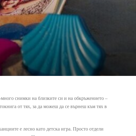
й-много снимки на близките си и на обкръжението –
токнига от тях, за да можеш да се върнеш към тях в
анциите е лесно като детска игра. Просто отдели