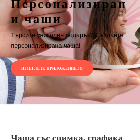
Персонализиран
и чаши
Търсите уникален подарък? Създайте
персонализирана чаша!
ИЗТЕГЛЕТЕ ПРИЛОЖЕНИЕТО
Чаша със снимка, графика