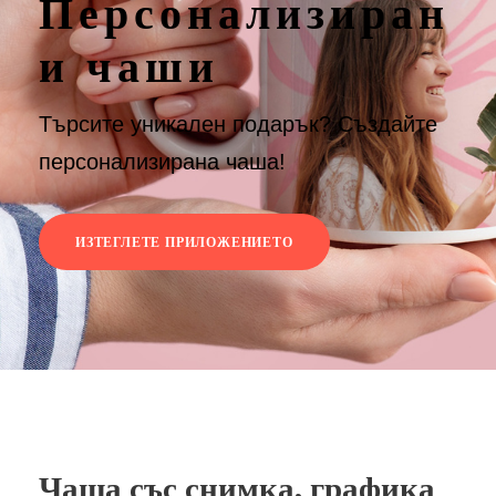
Персонализиран
и чаши
Търсите уникален подарък? Създайте
персонализирана чаша!
ИЗТЕГЛЕТЕ ПРИЛОЖЕНИЕТО
Чаша със снимка, графика